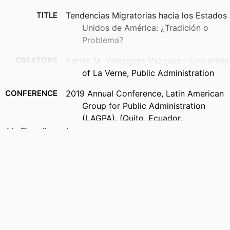
TITLE
Tendencias Migratorias hacia los Estados
Unidos de América: ¿Tradición o
Problema?
CREATORS
Adrian M. Velazquez Vazquez - University
of La Verne, Public Administration
CONFERENCE
2019 Annual Conference, Latin American
Group for Public Administration
(LAGPA). (Quito, Ecuador,
09/08/2019–09/09/2019)
Show the rest
IDENTIFIERS
991004383111906311
ACADEMIC
Public Administration
UNIT
LANGUAGE
Spanish
RESOURCE
Conference paper